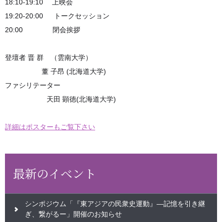
18:10-19:10 上映会
19:20-20:00 トークセッション
20:00 閉会挨拶
登壇者 晋 群 （雲南大学）
董 子昂 (北海道大学)
ファシリテーター
天田 顕徳(北海道大学)
詳細はポスターもご覧下さい
最新のイベント
シンポジウム「『東アジアの民衆史運動』―記憶を引き継
ぎ、繋がるー」開催のお知らせ