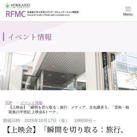
メ
Menu
ニ
ュ
ー
ナ
イベント情報
ビ
ゲ
ー
シ
ョ
ン
ボ
タ
ン
TOP
イベント情報
【上映会】「瞬間を切り取る：旅行、メディア、文化継承 5」「雲南・独
龍族の半世紀 上映会&トーク」
開催日時：2025年10月17日（金） 18時00分～
【上映会】「瞬間を切り取る：旅行、