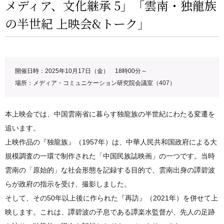
メディア、文化継承 5」「雲南・独龍族
の半世紀 上映会&トーク」
開催日時：2025年10月17日（金） 18時00分～
場所：メディア・コミュニケーション研究院会議室（407）
本上映会では、中国雲南省に暮らす独龍族の半世紀にわたる変遷を
追います。
上映作品の『独龍族』（1957年）は、中華人民共和国政府による大
規模調査の一環で制作された「中国民族誌映画」の一つです。当時
雲南の「原始的」な社会形態を記録する目的で、雲南出身の譚碧波
らが政府の指示を受け、撮影しました。
そして、その50年以上後に作られた『再訪』（2021年）を併せて上
映します。これは、譚碧波の子息である譚楽水監督が、先人の足跡