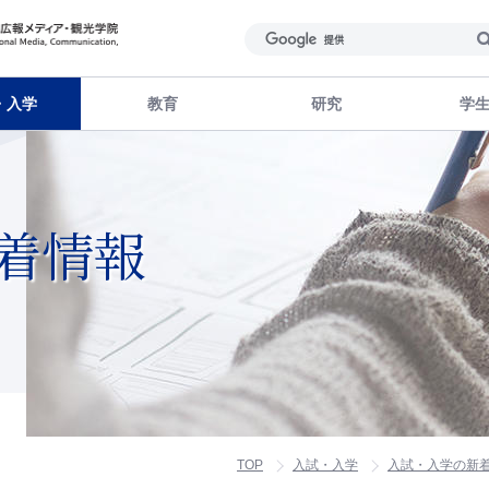
・入学
教育
研究
学
着情報
TOP
入試・入学
入試・入学の新