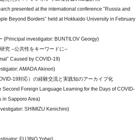
earch presented at the international conference "Russia and
ple Beyond Borders" held at Hokkaido University in February
l investigator: BUNTILOV Georgy)
 --公共性をキーワードに--
ormal" Caused by COVID-19)
ator: AMADA Akinori)
VID-19対応）の経験交流と実践知のアーカイブ化
ine Second Foreign Language Learning for the Days of COVID-
s in Sapporo Area)
ator: SHIMIZU Kenichiro)
ator: FUJINO Yohei)