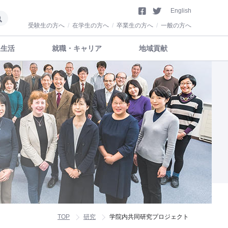
English
受験生の方へ
在学生の方へ
卒業生の方へ
一般の方へ
生生活
就職・キャリア
地域貢献
TOP
研究
学院内共同研究プロジェクト