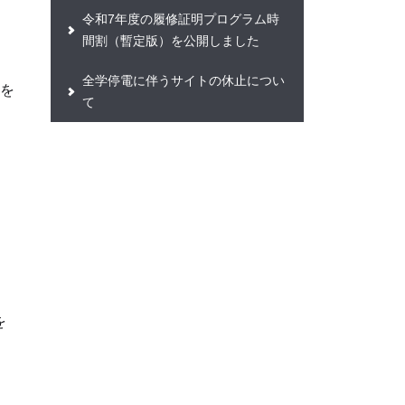
令和7年度の履修証明プログラム時
間割（暫定版）を公開しました
全学停電に伴うサイトの休止につい
を
て
を