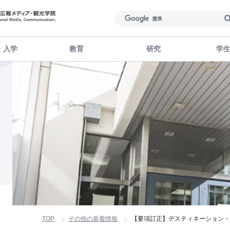
・入学
教育
研究
学
TOP
その他の新着情報
【要項訂正】デスティネーション・