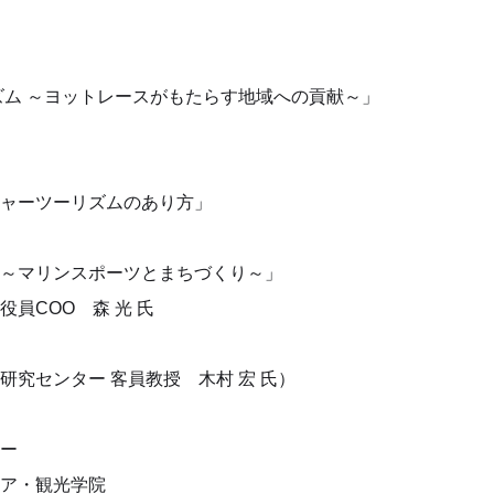
ム ～ヨットレースがもたらす地域への貢献～」
ャーツーリズムのあり方」
～マリンスポーツとまちづくり～」
COO 森 光 氏
究センター 客員教授 木村 宏 氏）
ー
・観光学院