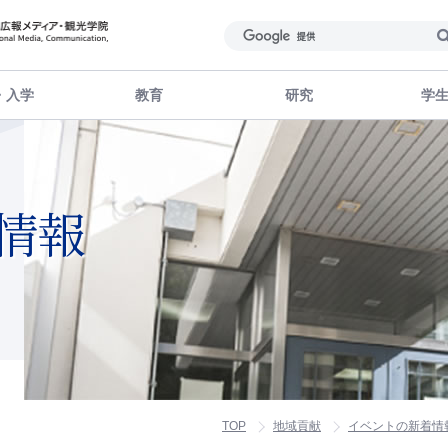
・入学
教育
研究
学
情報
TOP
地域貢献
イベントの新着情