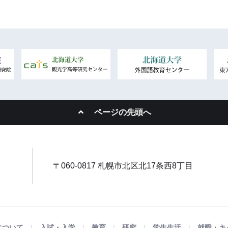
ページの先頭へ
〒060-0817 札幌市北区北17条西8丁目
について
入試・入学
教育
研究
学生生活
就職・キ