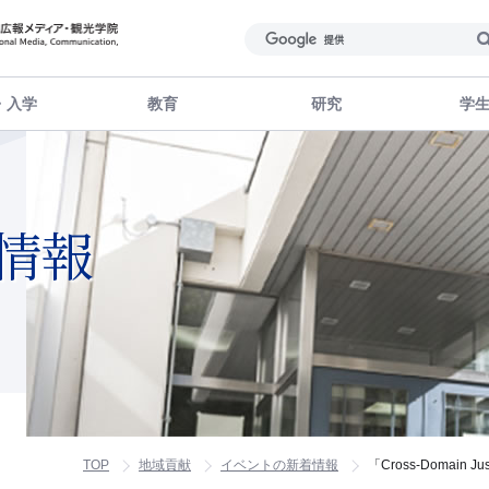
・入学
教育
研究
学
情報
TOP
地域貢献
イベントの新着情報
「Cross-Domain Ju