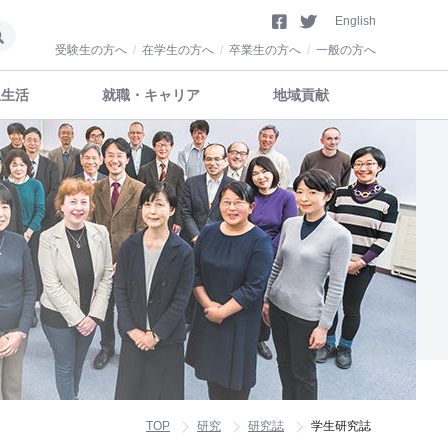
English
受験生の方へ
在学生の方へ
卒業生の方へ
一般の方へ
生生活
就職・キャリア
地域貢献
TOP
研究
研究誌
学生研究誌