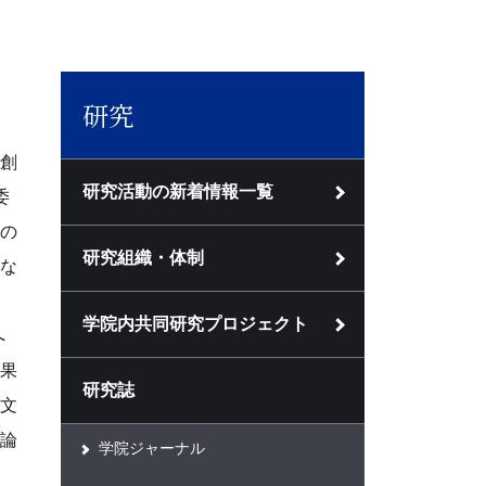
研究
。創
研究活動の新着情報一覧
委
への
研究組織・体制
な
学院内共同研究プロジェクト
へ
果
研究誌
文
士論
学院ジャーナル