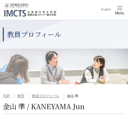
English
メ
Menu
ニ
ュ
ー
ナ
教員プロフィール
ビ
ゲ
ー
シ
ョ
ン
ボ
タ
ン
TOP
教育
教員プロフィール
金山 準
金山 準 / KANEYAMA Jun