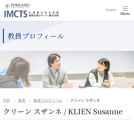
English
メ
Menu
ニ
ュ
ー
ナ
教員プロフィール
ビ
ゲ
ー
シ
ョ
ン
ボ
タ
ン
TOP
教育
教員プロフィール
クリーン スザンネ
クリーン スザンネ / KLIEN Susanne