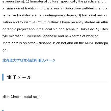
etween them): 1) Immaterial culture, specifically the practice and tr
ansmission of tradition in rural areas 2) Subjective well-being and al
ternative lifestyles in rural contemporary Japan, 3) Regional revitali
zation and tourism, 4) Youth culture: I have recently started an ethn
ographic project about the local hip hop scene in Hokkaido. 5) Lifes
tyle migration: Overseas Japanese and new forms of working.
More details on https://susanne-klien.net and on the MJSP homepa
ge.
北海道大学研究者総覧 個人ページ
電子メール
klien@imc.hokudai.ac.jp