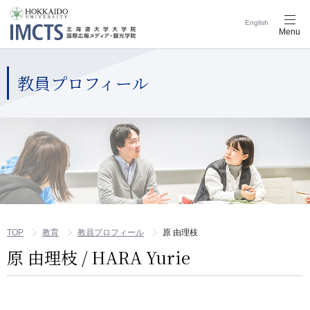
English
メ
Menu
ニ
ュ
ー
ナ
教員プロフィール
ビ
ゲ
ー
シ
ョ
ン
ボ
タ
ン
TOP
教育
教員プロフィール
原 由理枝
原 由理枝 / HARA Yurie