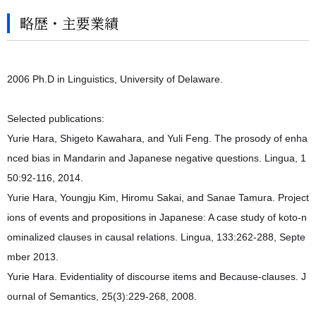
略歴・主要業績
2006 Ph.D in Linguistics, University of Delaware.
Selected publications:
Yurie Hara, Shigeto Kawahara, and Yuli Feng. The prosody of enha
nced bias in Mandarin and Japanese negative questions. Lingua, 1
50:92-116, 2014.
Yurie Hara, Youngju Kim, Hiromu Sakai, and Sanae Tamura. Project
ions of events and propositions in Japanese: A case study of koto-n
ominalized clauses in causal relations. Lingua, 133:262-288, Septe
mber 2013.
Yurie Hara. Evidentiality of discourse items and Because-clauses. J
ournal of Semantics, 25(3):229-268, 2008.