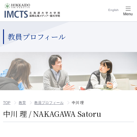
English
メ
Menu
ニ
ュ
ー
ナ
教員プロフィール
ビ
ゲ
ー
シ
ョ
ン
ボ
タ
ン
TOP
教育
教員プロフィール
中川 理
中川 理 / NAKAGAWA Satoru