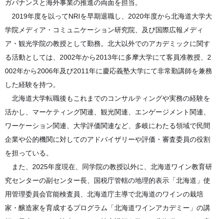
ガバナンスと海外事業の推進の両面を担当。
2019年度を以ってNRIを早期退職し、2020年度から北海道大学大
学院メディア・コミュニケーション研究院、及び国際広報メディ
ア・観光学院の教授として勤務。北大以外でのアカデミックに関す
る活動としては、2002年から2013年に多摩大学にて客員准教授、2
002年から2006年及び2011年に慶応義塾大学にて非常勤講師を兼務
した経験を持つ。
北海道大学転職後もこれまでのコンサルティングや実務の経験を
活かし、マーケティング関連、観光関連、エンゲージメント関連、
ワーケーション関連、大学評価関連など、多岐にわたる領域で民間
企業や公的機関に対してのアドバイザリーや評価・審査委員の役割
を担っている。
また、2025年度現在、同学院の教授以外に、北海道ワイン教育研
究センターの副センター長、国税庁管轄の地理的表示「北海道」使
用管理委員会官能検査員、北海道庁主導で北海道のワインの栽培
家・醸造家を育成するプログラム「北海道ワインアカデミー」の講