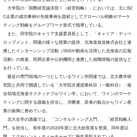
大学院の「国際経営論演習Ⅰ（経営戦略）」においては、主にB2
C企業の成功事例や失敗事例を題材としてグローバル戦略やマーケ
ティング戦略をグループワーク形式で指導している。
また、同学院のキャリア支援委員長として、「キャリア・ディベ
ロップメント」関連の様々な授業の提供、北海道放送株式会社と連
携したインターンシップ活動（SNSや動画を活用した北海道の広報
活動）の推進、民間企業や公的機関と連携した就職情報の提供など
を行っている。
最近の専門領域の一つとしているワイン学関連では、北大農学研
究院と共同で開講している「大学院共通授業科目（一般科目）：複
合領域北海道サスティナブルワイン学」において、ワインのマーケ
ティングに関する講義を担当し、消費者、若者の観点からワイン産
業の振興に努めている。
北大全学の講義では、「コンサルティング入門」、「経営戦略入
門」を担当し、初年度の2020年度に北大総長賞を受賞。同年度以
降、エクセレント・ティーチャーズに毎年表彰されている。