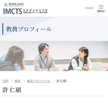
English
メ
Menu
ニ
ュ
ー
ナ
教員プロフィール
ビ
ゲ
ー
シ
ョ
ン
ボ
タ
ン
TOP
教育
教員プロフィール
許 仁碩
許 仁碩