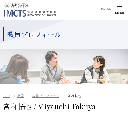
English
メ
Menu
ニ
ュ
ー
ナ
教員プロフィール
ビ
ゲ
ー
シ
ョ
ン
ボ
タ
ン
TOP
教育
教員プロフィール
宮内 拓也
宮内 拓也 / Miyauchi Takuya