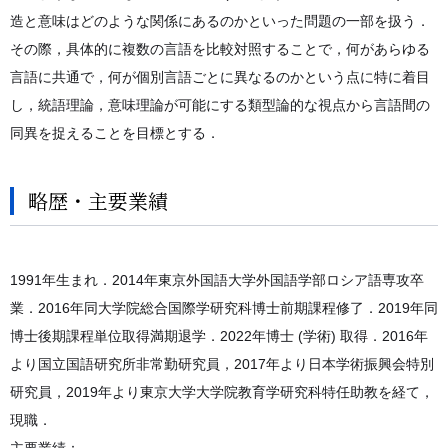
造と意味はどのような関係にあるのかといった問題の一部を扱う．
その際，具体的に複数の言語を比較対照することで，何があらゆる
言語に共通で，何が個別言語ごとに異なるのかという点に特に着目
し，統語理論，意味理論が可能にする類型論的な視点から言語間の
同異を捉えることを目標とする．
略歴・主要業績
1991年生まれ．2014年東京外国語大学外国語学部ロシア語専攻卒
業．2016年同大学院総合国際学研究科博士前期課程修了．2019年同
博士後期課程単位取得満期退学．2022年博士 (学術) 取得．2016年
より国立国語研究所非常勤研究員，2017年より日本学術振興会特別
研究員，2019年より東京大学大学院教育学研究科特任助教を経て，
現職．