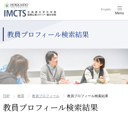
English
メ
Menu
ニ
ュ
ー
ナ
教員プロフィール検索結果
ビ
ゲ
ー
シ
ョ
ン
ボ
タ
ン
TOP
教育
教員プロフィール
教員プロフィール検索結果
教員プロフィール検索結果