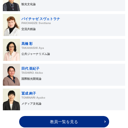
観光文化論
パイチャゼ スヴェトラナ
PAICHADZE Svetlana
交流共創論
髙橋 彩
TAKAHASHI Aya
公共ジャーナリズム論
田代 亜紀子
TASHIRO Akiko
国際観光開発論
冨成 絢子
TOMINARI Ayako
メディア文化論
教員一覧を見る