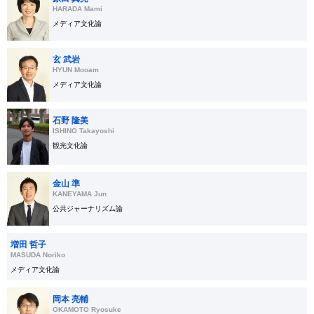
HARADA Mami
メディア文化論
玄 武岩
HYUN Mooam
メディア文化論
石野 隆美
ISHINO Takayoshi
観光文化論
金山 準
KANEYAMA Jun
公共ジャーナリズム論
増田 哲子
MASUDA Noriko
メディア文化論
岡本 亮輔
OKAMOTO Ryosuke