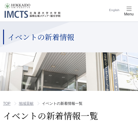
English
メ
Menu
ニ
ュ
ー
ナ
イベントの新着情報
ビ
ゲ
ー
シ
ョ
ン
ボ
タ
ン
TOP
地域貢献
イベントの新着情報一覧
イベントの新着情報一覧