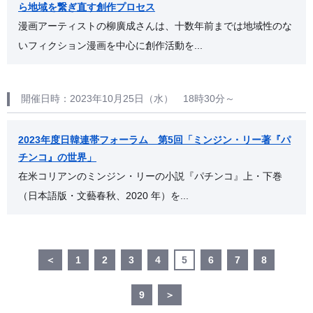
ら地域を繋ぎ直す創作プロセス
漫画アーティストの柳廣成さんは、十数年前までは地域性のな
いフィクション漫画を中心に創作活動を...
開催日時：2023年10月25日（水） 18時30分～
2023年度日韓連帯フォーラム 第5回「ミンジン・リー著『パ
チンコ』の世界」
在米コリアンのミンジン・リーの小説『パチンコ』上・下巻
（日本語版・文藝春秋、2020 年）を...
＜
1
2
3
4
5
6
7
8
9
＞