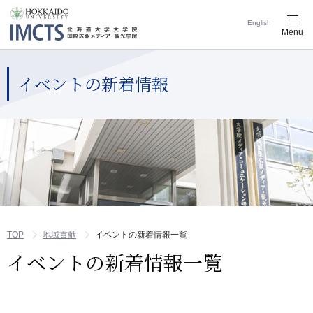
English
メ
Menu
ニ
ュ
ー
ナ
イベントの新着情報
ビ
ゲ
ー
シ
ョ
ン
ボ
タ
ン
TOP
地域貢献
イベントの新着情報一覧
イベントの新着情報一覧