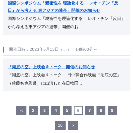
国際シンポジウム「親密性を 理論化する レオ・チン『反
日』から考える 東アジアの連帯」開催のお知らせ
国際シンポジウム「親密性を理論化する レオ・チン『反日』
から考える東アジアの連帯」開催のお...
開催日時：2023年5月13日（土） 14時00分～
『湖底の空』上映会＆トーク 開催のお知らせ
『湖底の空』上映会＆トーク 日中韓合作映画『湖底の空』
（佐藤智也監督）に出演した在日韓国...
＜
2
3
4
5
6
7
8
9
10
＞