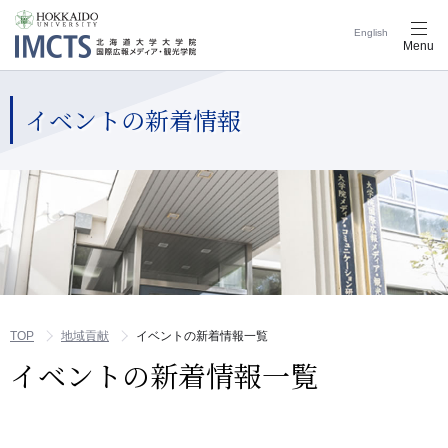
English
メ
Menu
ニ
ュ
ー
ナ
イベントの新着情報
ビ
ゲ
ー
シ
ョ
ン
ボ
タ
ン
TOP
地域貢献
イベントの新着情報一覧
イベントの新着情報一覧