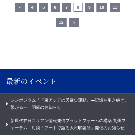
＜
4
5
6
7
8
9
10
11
12
＞
最新のイベント
シンポジウム「『東アジアの民衆史運動』―記憶を引き継ぎ、
繋がるー」開催のお知らせ
新世代在日コリアン情報発信プラットフォームの構築 九州フ
ォーラム 対談「アートで語る大村収容所」開催のお知らせ